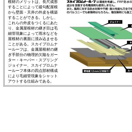
根材のメリットは、長尺成形
することによって緩勾配屋根
から壁面・天井の外皮を構築
することができる。しかし、
これらの外皮をつくるにあた
り、金属屋根材の継ぎ目は毛
細管現象によって雨水などを
屋根材の裏面に浸み込ませる
ことがある。スカイプロムナ
ールーフは、金属屋根材の継
ぎ手部分の物理的欠陥をガー
ター・キーパー・スプリング
ジョイナー、スカイプロムナ
ールーフ本体の四点部材構成
により毛細管現象をシャット
アウトする仕組みである。