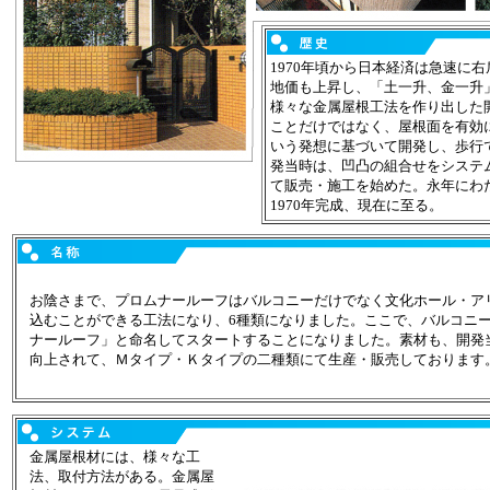
1970年頃から日本経済は急速に
地価も上昇し、「土一升、金一升
様々な金属屋根工法を作り出した
ことだけではなく、屋根面を有効
いう発想に基づいて開発し、歩行
発当時は、凹凸の組合せをシステ
て販売・施工を始めた。永年にわ
1970年完成、現在に至る。
お陰さまで、プロムナールーフはバルコニーだけでなく文化ホール・ア
込むことができる工法になり、6種類になりました。ここで、バルコニ
ナールーフ」と命名してスタートすることになりました。素材も、開発
向上されて、Ｍタイプ・Ｋタイプの二種類にて生産・販売しております
金属屋根材には、様々な工
法、取付方法がある。金属屋